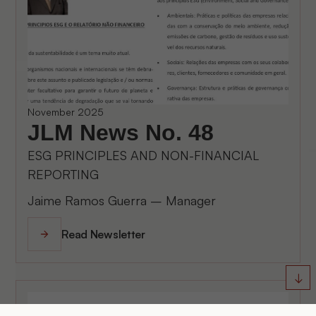
November 2025
JLM News No. 48
ESG PRINCIPLES AND NON-FINANCIAL
REPORTING
Jaime Ramos Guerra – Manager
Read Newsletter
↓