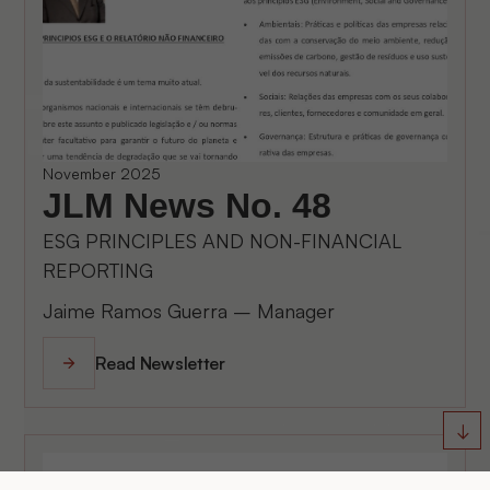
November 2025
JLM News No. 48
ESG PRINCIPLES AND NON-FINANCIAL
REPORTING
Jaime Ramos Guerra – Manager
Read Newsletter
↓