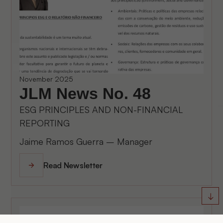
November 2025
JLM News No. 48
ESG PRINCIPLES AND NON-FINANCIAL
REPORTING
Jaime Ramos Guerra – Manager
Read Newsletter
↓