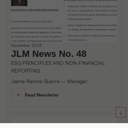
November 2025
JLM News No. 48
ESG PRINCIPLES AND NON-FINANCIAL
REPORTING
Jaime Ramos Guerra – Manager
Read Newsletter
↓