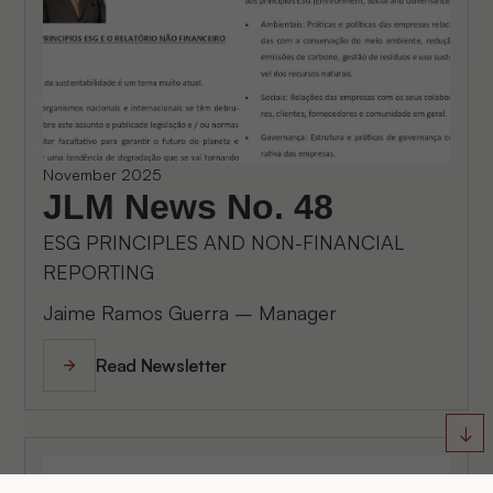
November 2025
JLM News No. 48
ESG PRINCIPLES AND NON-FINANCIAL
REPORTING
Jaime Ramos Guerra – Manager
Read Newsletter
↓