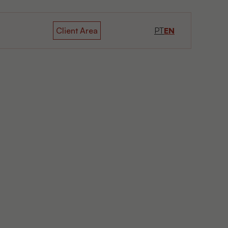
Client Area
PT
EN