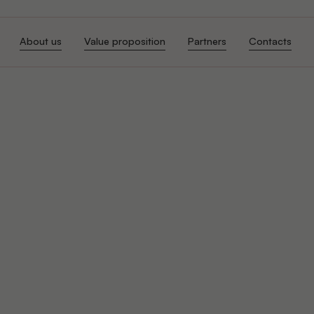
About us
Value proposition
Partners
Contacts
About us
Value proposition
Partners
Contacts