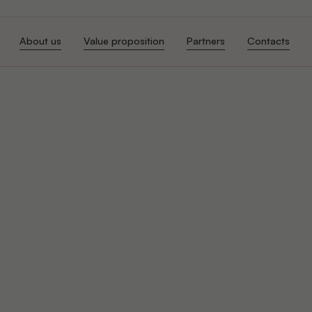
About us
Value proposition
Partners
Contacts
About us
Value proposition
Partners
Contacts