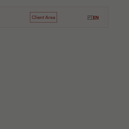
Client Area
PT
EN