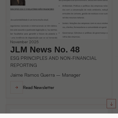
November 2025
JLM News No. 48
ESG PRINCIPLES AND NON-FINANCIAL
REPORTING
Jaime Ramos Guerra – Manager
Read Newsletter
↓