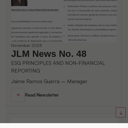
November 2025
JLM News No. 48
ESG PRINCIPLES AND NON-FINANCIAL
REPORTING
Jaime Ramos Guerra – Manager
Read Newsletter
↓