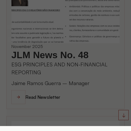
November 2025
JLM News No. 48
ESG PRINCIPLES AND NON-FINANCIAL
REPORTING
Jaime Ramos Guerra – Manager
Read Newsletter
↓