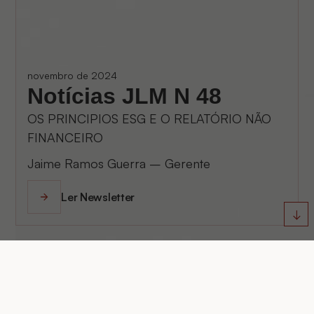
novembro de 2024
Notícias JLM N 48
OS PRINCIPIOS ESG E O RELATÓRIO NÃO
FINANCEIRO
Jaime Ramos Guerra – Gerente
Ler Newsletter
↓