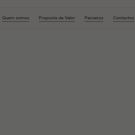
Quem somos
Proposta de Valor
Parceiros
Contactos
Quem somos
Proposta de Valor
Parceiros
Contactos