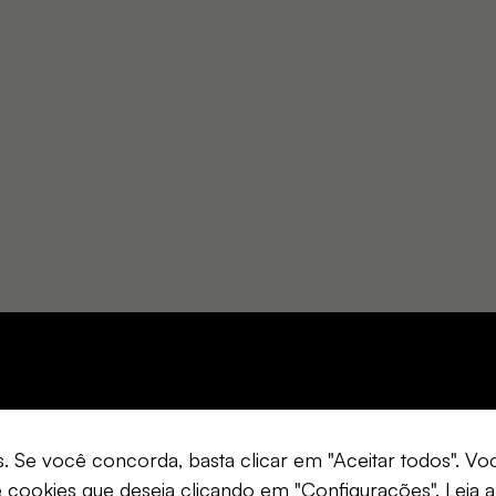
s. Se você concorda, basta clicar em "Aceitar todos". 
e cookies que deseja clicando em "Configurações".
Leia a