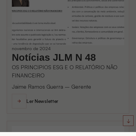
novembro de 2024
Notícias JLM N 48
OS PRINCIPIOS ESG E O RELATÓRIO NÃO
FINANCEIRO
Jaime Ramos Guerra – Gerente
Ler Newsletter
↓