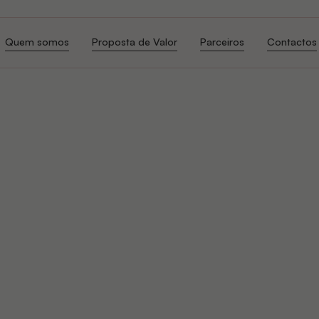
Quem somos
Proposta de Valor
Parceiros
Contactos
Quem somos
Proposta de Valor
Parceiros
Contactos