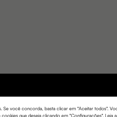
s. Se você concorda, basta clicar em "Aceitar todos". 
e cookies que deseja clicando em "Configurações".
Leia a